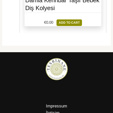
Damla Kehribar Taşlı Bebek
Diş Kolyesi
€
0.00
ADD TO CART
Impressum
İletişim