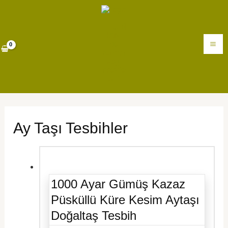
İçeriğe
MA
atla
M
Ay Taşı Tesbihler
1000 Ayar Gümüş Kazaz
Püsküllü Küre Kesim Aytaşı
Doğaltaş Tesbih