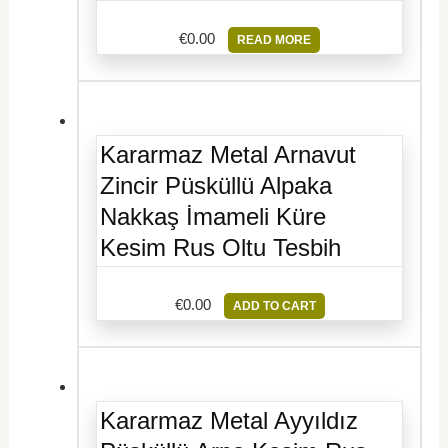
€
0.00
READ MORE
Kararmaz Metal Arnavut
Zincir Püsküllü Alpaka
Nakkaş İmameli Küre
Kesim Rus Oltu Tesbih
€
0.00
ADD TO CART
Kararmaz Metal Ayyıldız