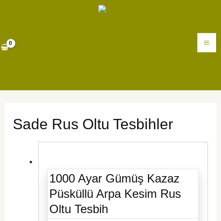
İçeriğe
MA
atla
M
Sade Rus Oltu Tesbihler
1000 Ayar Gümüş Kazaz
Püsküllü Arpa Kesim Rus
Oltu Tesbih