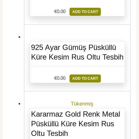
€
0.00
ADD TO CART
925 Ayar Gümüş Püsküllü
Küre Kesim Rus Oltu Tesbih
€
0.00
ADD TO CART
Tükenmiş
Kararmaz Gold Renk Metal
Püsküllü Küre Kesim Rus
Oltu Tesbih