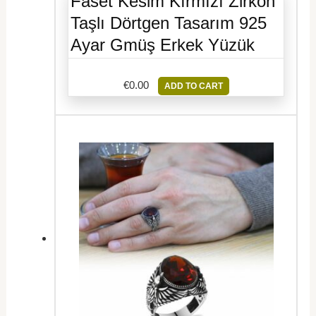
Faset Kesim Kırmızı Zirkon
Taşlı Dörtgen Tasarım 925
Ayar Gmüş Erkek Yüzük
€
0.00
ADD TO CART