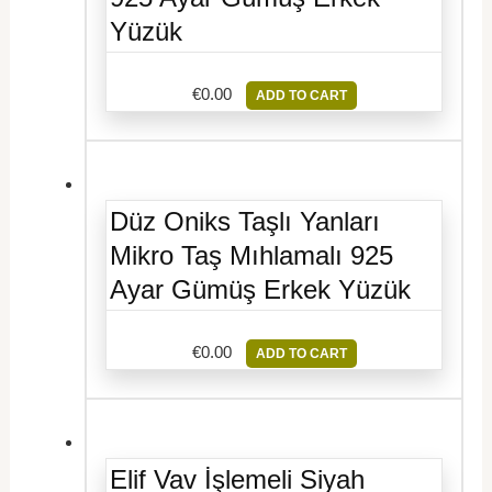
Yüzük
€
0.00
ADD TO CART
Düz Oniks Taşlı Yanları
Mikro Taş Mıhlamalı 925
Ayar Gümüş Erkek Yüzük
€
0.00
ADD TO CART
Elif Vav İşlemeli Siyah