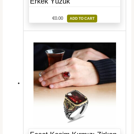
Erkek Yüzük
€
0.00
ADD TO CART