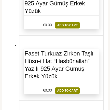
925 Ayar Gümüş Erkek
Yüzük
€
0.00
ADD TO CART
Faset Turkuaz Zirkon Taşlı
Hüsn-i Hat “Hasbünallah”
Yazılı 925 Ayar Gümüş
Erkek Yüzük
€
0.00
ADD TO CART