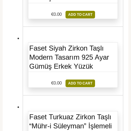
€
0.00
ADD TO CART
Faset Siyah Zirkon Taşlı
Modern Tasarım 925 Ayar
Gümüş Erkek Yüzük
€
0.00
ADD TO CART
Faset Turkuaz Zirkon Taşlı
“Mühr-i Süleyman” İşlemeli