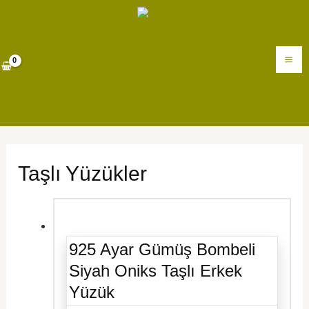
İçeriğe
MA
atla
M
Taşlı Yüzükler
925 Ayar Gümüş Bombeli
Siyah Oniks Taşlı Erkek
Yüzük