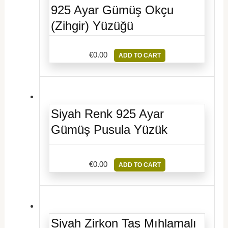
925 Ayar Gümüş Okçu
(Zihgir) Yüzüğü
€
0.00
ADD TO CART
Siyah Renk 925 Ayar
Gümüş Pusula Yüzük
€
0.00
ADD TO CART
Siyah Zirkon Taş Mıhlamalı