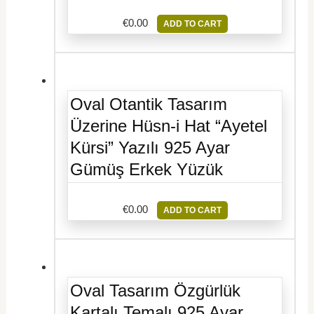
€
0.00
ADD TO CART
Oval Otantik Tasarım
Üzerine Hüsn-i Hat “Ayetel
Kürsi” Yazılı 925 Ayar
Gümüş Erkek Yüzük
€
0.00
ADD TO CART
Oval Tasarım Özgürlük
Kartalı Temalı 925 Ayar