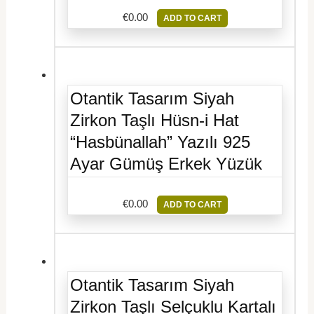
€
0.00
ADD TO CART
Otantik Tasarım Siyah
Zirkon Taşlı Hüsn-i Hat
“Hasbünallah” Yazılı 925
Ayar Gümüş Erkek Yüzük
€
0.00
ADD TO CART
Otantik Tasarım Siyah
Zirkon Taşlı Selçuklu Kartalı