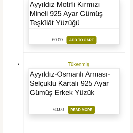
Ayyıldız Motifli Kırmızı
Mineli 925 Ayar Gümüş
Teşkîlât Yüzüğü
€
0.00
ADD TO CART
Tükenmiş
Ayyıldız-Osmanlı Arması-
Selçuklu Kartalı 925 Ayar
Gümüş Erkek Yüzük
€
0.00
READ MORE