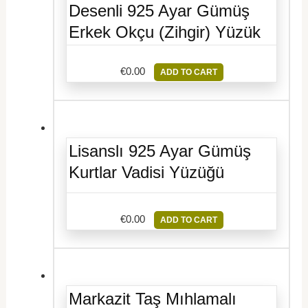
Desenli 925 Ayar Gümüş
Erkek Okçu (Zihgir) Yüzük
€
0.00
ADD TO CART
Lisanslı 925 Ayar Gümüş
Kurtlar Vadisi Yüzüğü
€
0.00
ADD TO CART
Markazit Taş Mıhlamalı