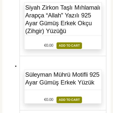
Siyah Zirkon Taşlı Mıhlamalı
Arapça “Allah” Yazılı 925
Ayar Gümüş Erkek Okçu
(Zihgir) Yüzüğü
€
0.00
ADD TO CART
Süleyman Mührü Motifli 925
Ayar Gümüş Erkek Yüzük
€
0.00
ADD TO CART