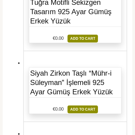
Tuğra Motifli Sekizgen
Tasarım 925 Ayar Gümüş
Erkek Yüzük
€
0.00
ADD TO CART
Siyah Zirkon Taşlı “Mühr-i
Süleyman” İşlemeli 925
Ayar Gümüş Erkek Yüzük
€
0.00
ADD TO CART