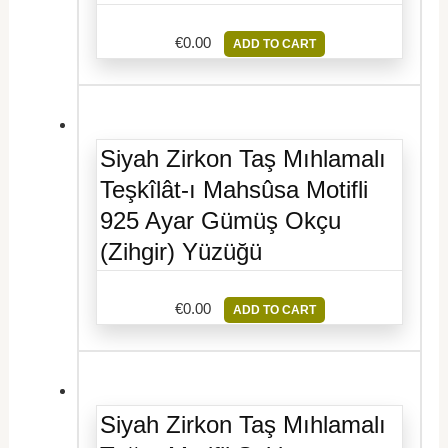
€
0.00
ADD TO CART
Siyah Zirkon Taş Mıhlamalı
Teşkîlât-ı Mahsûsa Motifli
925 Ayar Gümüş Okçu
(Zihgir) Yüzüğü
€
0.00
ADD TO CART
Siyah Zirkon Taş Mıhlamalı