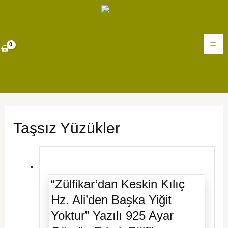
İçeriğe
MA
atla
M
Taşsız Yüzükler
“Zülfikar’dan Keskin Kılıç
Hz. Ali’den Başka Yiğit
Yoktur” Yazılı 925 Ayar