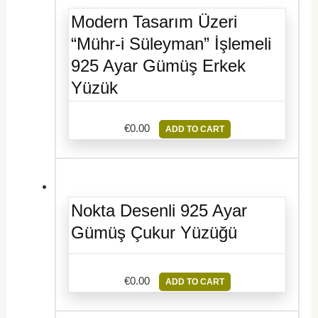
Modern Tasarım Üzeri
“Mühr-i Süleyman” İşlemeli
925 Ayar Gümüş Erkek
Yüzük
€
0.00
ADD TO CART
Nokta Desenli 925 Ayar
Gümüş Çukur Yüzüğü
€
0.00
ADD TO CART