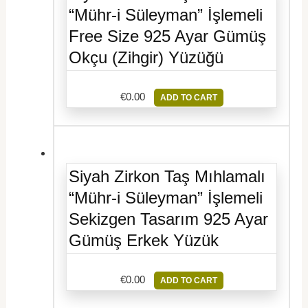
“Mühr-i Süleyman” İşlemeli
Free Size 925 Ayar Gümüş
Okçu (Zihgir) Yüzüğü
€
0.00
ADD TO CART
Siyah Zirkon Taş Mıhlamalı
“Mühr-i Süleyman” İşlemeli
Sekizgen Tasarım 925 Ayar
Gümüş Erkek Yüzük
€
0.00
ADD TO CART