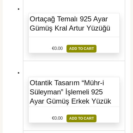
Ortaçağ Temalı 925 Ayar
Gümüş Kral Artur Yüzüğü
€
0.00
ADD TO CART
Otantik Tasarım “Mühr-i
Süleyman” İşlemeli 925
Ayar Gümüş Erkek Yüzük
€
0.00
ADD TO CART