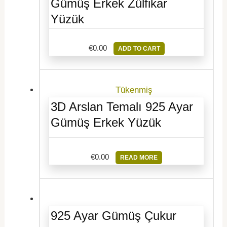
Gümüş Erkek Zülfikar
Yüzük
€
0.00
ADD TO CART
Tükenmiş
3D Arslan Temalı 925 Ayar
Gümüş Erkek Yüzük
€
0.00
READ MORE
925 Ayar Gümüş Çukur