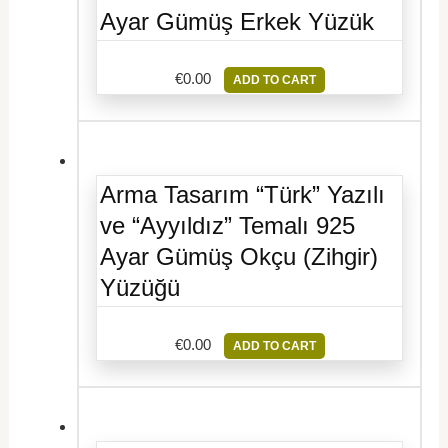
Ayar Gümüş Erkek Yüzük
€
0.00
ADD TO CART
Arma Tasarım “Türk” Yazılı
ve “Ayyıldız” Temalı 925
Ayar Gümüş Okçu (Zihgir)
Yüzüğü
€
0.00
ADD TO CART