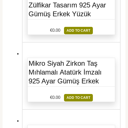
Zülfikar Tasarım 925 Ayar
Gümüş Erkek Yüzük
€
0.00
ADD TO CART
Mikro Siyah Zirkon Taş
Mıhlamalı Atatürk İmzalı
925 Ayar Gümüş Erkek
€
0.00
ADD TO CART