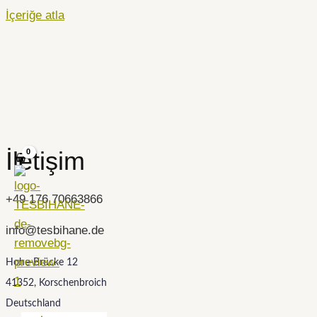
İçeriğe atla
İletişim
+49 176 70663866
info@tesbihane.de
Hohe-Brücke 12
41352, Korschenbroich
Deutschland