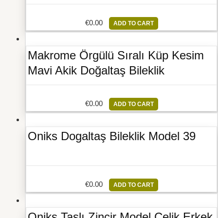
€
0.00
ADD TO CART
Makrome Örgülü Sıralı Küp Kesim
Mavi Akik Doğaltaş Bileklik
€
0.00
ADD TO CART
Oniks Dogaltaş Bileklik Model 39
€
0.00
ADD TO CART
Oniks Taşlı Zincir Model Çelik Erkek