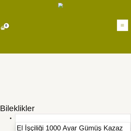
İçeriğe
MA
atla
M
Bileklikler
El İşçiliği 1000 Ayar Gümüş Kazaz