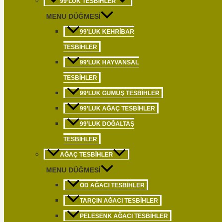
99’LUK TESBIHLER
MENU DÜĞMESI
99’LUK KEHRIBAR
TESBIHLER
99’LUK HAYVANSAL
TESBIHLER
99’LUK GÜMÜŞ TESBIHLER
99’LUK AĞAÇ TESBIHLER
99’LUK DOĞALTAŞ
TESBIHLER
AĞAÇ TESBIHLER
MENU DÜĞMESI
ÖD AĞACI TESBIHLER
TARÇIN AĞACI TESBIHLER
PELESENK AĞACI TESBIHLER