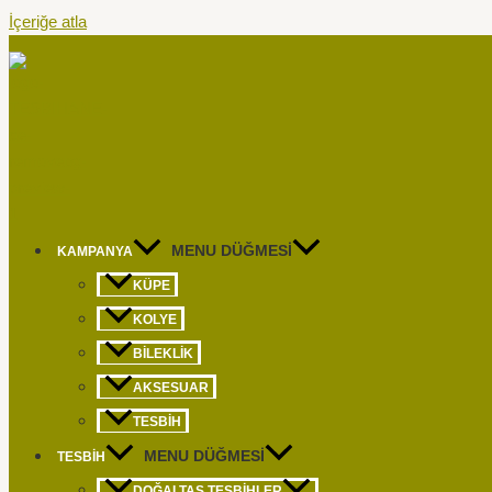
İçeriğe atla
MENU DÜĞMESI
KAMPANYA
KÜPE​
KOLYE​
BILEKLIK​
AKSESUAR​
TESBIH
MENU DÜĞMESI
TESBIH
DOĞALTAŞ TESBIHLER