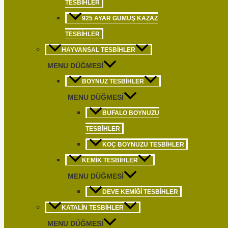
TESBIHLER
925 AYAR GÜMÜŞ KAZAZ
TESBIHLER
HAYVANSAL TESBIHLER
MENU DÜĞMESI
BOYNUZ TESBIHLER
MENU DÜĞMESI
BUFALO BOYNUZU
TESBIHLER
KOÇ BOYNUZU TESBIHLER
KEMIK TESBIHLER
MENU DÜĞMESI
DEVE KEMIĞI TESBIHLER
KATALIN TESBIHLER
MENU DÜĞMESI