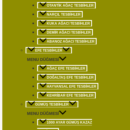
OTANTIK AĞAÇ TESBIHLER
NARÇIL TESBIHLER
KUKA AĞACI TESBIHLER
DEMIR AĞACI TESBIHLER
ABANOZ AĞACI TESBIHLER
EFE TESBIHLER
MENU DÜĞMESI
AĞAÇ EFE TESBIHLER
DOĞALTAŞ EFE TESBIHLER
HAYVANSAL EFE TESBIHLER
KEHRIBAR EFE TESBIHLER
GÜMÜŞ TESBIHLER
MENU DÜĞMESI
1000 AYAR GÜMÜŞ KAZAZ