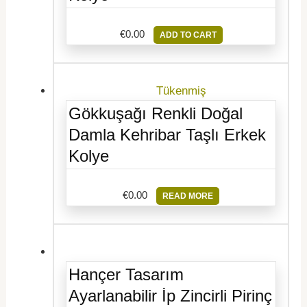
€
0.00
ADD TO CART
Tükenmiş
Gökkuşağı Renkli Doğal
Damla Kehribar Taşlı Erkek
Kolye
€
0.00
READ MORE
Hançer Tasarım
Ayarlanabilir İp Zincirli Pirinç