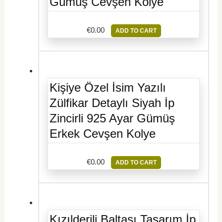
Gümüş Cevşen Kolye
€
0.00
ADD TO CART
Kişiye Özel İsim Yazılı
Zülfikar Detaylı Siyah İp
Zincirli 925 Ayar Gümüş
Erkek Cevşen Kolye
€
0.00
ADD TO CART
Kızılderili Baltası Tasarım İp