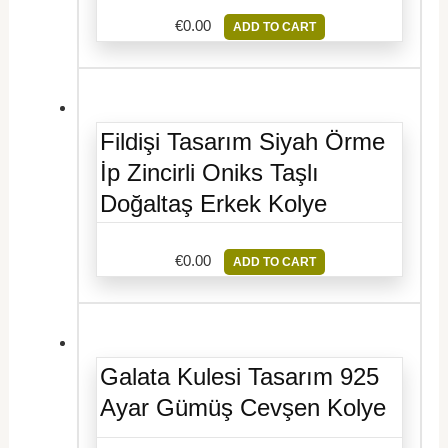
€
0.00
ADD TO CART
Fildişi Tasarım Siyah Örme
İp Zincirli Oniks Taşlı
Doğaltaş Erkek Kolye
€
0.00
ADD TO CART
Galata Kulesi Tasarım 925
Ayar Gümüş Cevşen Kolye