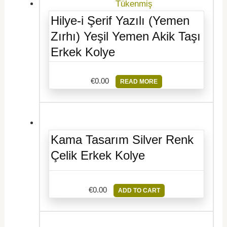
Tükenmiş
Hilye-i Şerif Yazılı (Yemen
Zırhı) Yeşil Yemen Akik Taşı
Erkek Kolye
€
0.00
READ MORE
Kama Tasarım Silver Renk
Çelik Erkek Kolye
€
0.00
ADD TO CART