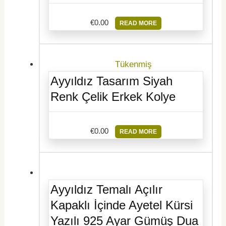
€
0.00
READ MORE
Tükenmiş
Ayyıldız Tasarım Siyah
Renk Çelik Erkek Kolye
€
0.00
READ MORE
Ayyıldız Temalı Açılır
Kapaklı İçinde Ayetel Kürsi
Yazılı 925 Ayar Gümüş Dua