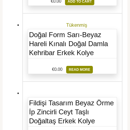
€
0.00
ADD TO CART
Tükenmiş
Doğal Form Sarı-Beyaz
Hareli Kınalı Doğal Damla
Kehribar Erkek Kolye
€
0.00
READ MORE
Fildişi Tasarım Beyaz Örme
İp Zincirli Ceyt Taşlı
Doğaltaş Erkek Kolye