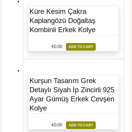
Küre Kesim Çakra
Kaplangözü Doğaltaş
Kombinli Erkek Kolye
€
0.00
ADD TO CART
Kurşun Tasarım Grek
Detaylı Siyah İp Zincirli 925
Ayar Gümüş Erkek Cevşen
Kolye
€
0.00
ADD TO CART