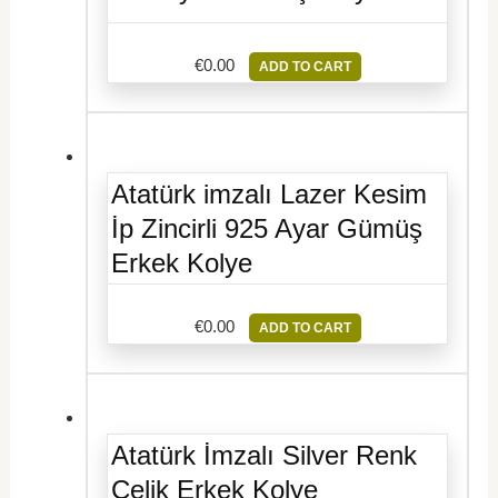
€
0.00
ADD TO CART
Atatürk imzalı Lazer Kesim
İp Zincirli 925 Ayar Gümüş
Erkek Kolye
€
0.00
ADD TO CART
Atatürk İmzalı Silver Renk
Çelik Erkek Kolye