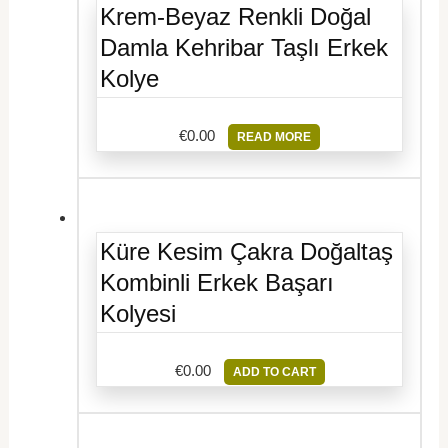
Krem-Beyaz Renkli Doğal
Damla Kehribar Taşlı Erkek
Kolye
€
0.00
READ MORE
Küre Kesim Çakra Doğaltaş
Kombinli Erkek Başarı
Kolyesi
€
0.00
ADD TO CART