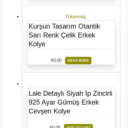
Tükenmiş
Kurşun Tasarım Otantik
Sarı Renk Çelik Erkek
Kolye
€
0.00
READ MORE
Lale Detaylı Siyah İp Zincirli
925 Ayar Gümüş Erkek
Cevşen Kolye
€
0.00
ADD TO CART