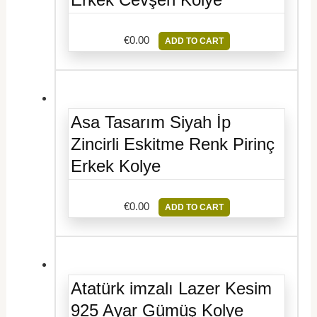
€
0.00
ADD TO CART
Asa Tasarım Siyah İp
Zincirli Eskitme Renk Pirinç
Erkek Kolye
€
0.00
ADD TO CART
Atatürk imzalı Lazer Kesim
925 Ayar Gümüş Kolye