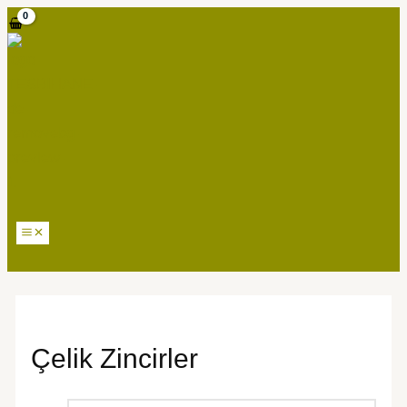
MAIN
İçeriğe
MENU
atla
Çelik Zincirler