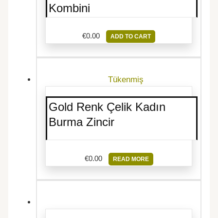
Kombini
€
0.00
ADD TO CART
Tükenmiş
Gold Renk Çelik Kadın
Burma Zincir
€
0.00
READ MORE