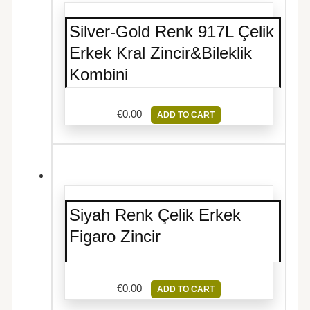
Silver-Gold Renk 917L Çelik
Erkek Kral Zincir&Bileklik
Kombini
€
0.00
ADD TO CART
Siyah Renk Çelik Erkek
Figaro Zincir
€
0.00
ADD TO CART