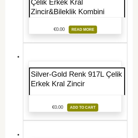
Çelik Erkek Kral
Zincir&Bileklik Kombini
€
0.00
READ MORE
Silver-Gold Renk 917L Çelik
Erkek Kral Zincir
€
0.00
ADD TO CART