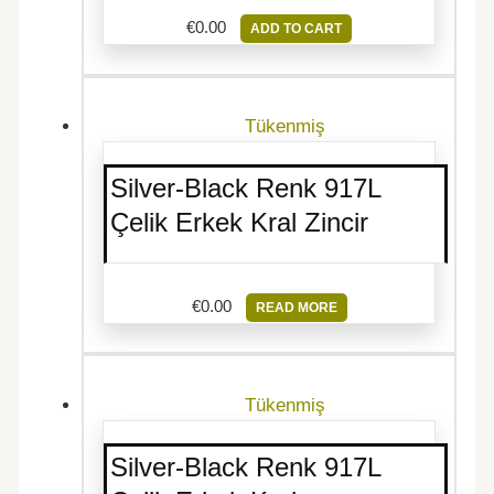
€
0.00
ADD TO CART
Tükenmiş
Silver-Black Renk 917L
Çelik Erkek Kral Zincir
€
0.00
READ MORE
Tükenmiş
Silver-Black Renk 917L