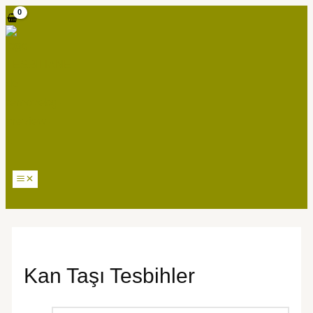
MAIN
İçeriğe
MENU
atla
Kan Taşı Tesbihler