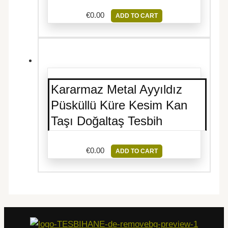
€
0.00
ADD TO CART
Kararmaz Metal Ayyıldız
Püsküllü Küre Kesim Kan
Taşı Doğaltaş Tesbih
€
0.00
ADD TO CART