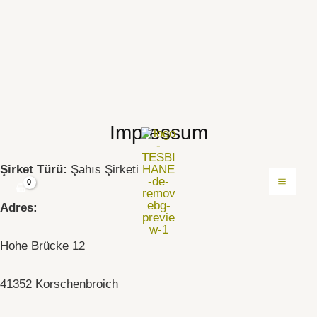
Impressum
İçeriğe
MAI
atla
ME
Şirket Türü:
Şahıs Şirketi
Adres:
Hohe Brücke 12
41352 Korschenbroich