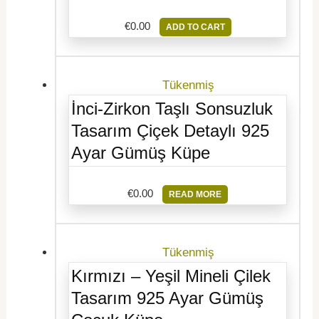
€
0.00
ADD TO CART
Tükenmiş
İnci-Zirkon Taşlı Sonsuzluk
Tasarım Çiçek Detaylı 925
Ayar Gümüş Küpe
€
0.00
READ MORE
Tükenmiş
Kırmızı – Yeşil Mineli Çilek
Tasarım 925 Ayar Gümüş