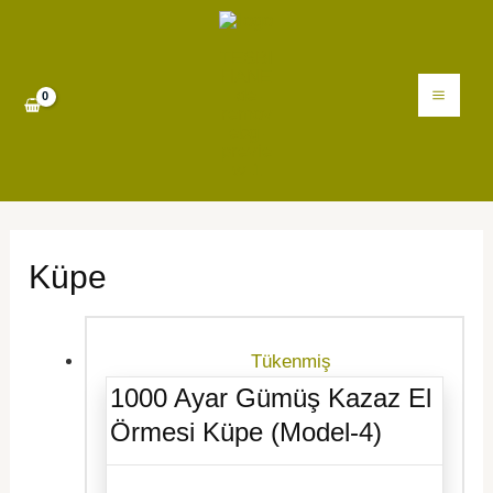
İçeriğe
MAI
atla
ME
Küpe
Tükenmiş
1000 Ayar Gümüş Kazaz El
Örmesi Küpe (Model-4)