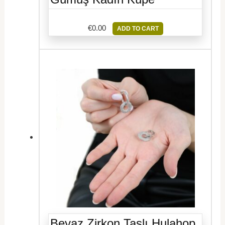
€
0.00
ADD TO CART
Beyaz Zirkon Taşlı Hulahop