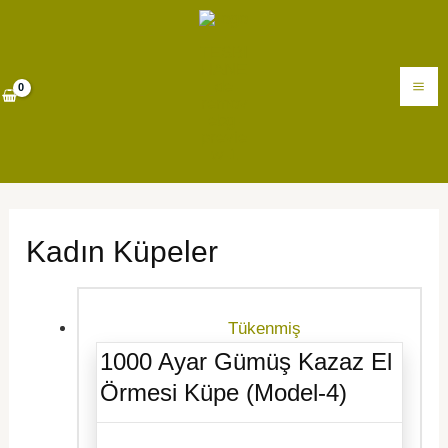
İçeriğe
MA
atla
M
Kadın Küpeler
Tükenmiş
1000 Ayar Gümüş Kazaz El
Örmesi Küpe (Model-4)