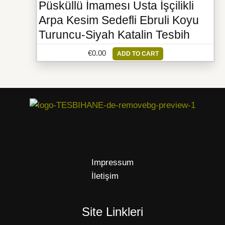
Püsküllü İmamesı Usta İşçilikli
Arpa Kesim Sedefli Ebruli Koyu
Turuncu-Siyah Katalin Tesbih
€
0.00
ADD TO CART
Impressum
İletişim
Site Linkleri