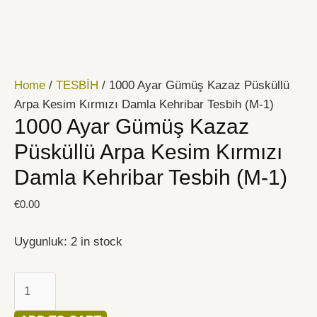
İçeriğe
1000
atla
Ayar
Gümüş
Kazaz
Home
/
TESBİH
/ 1000 Ayar Gümüş Kazaz Püsküllü
Püsküllü
Arpa Kesim Kırmızı Damla Kehribar Tesbih (M-1)
Arpa
1000 Ayar Gümüş Kazaz
Kesim
Kırmızı
Püsküllü Arpa Kesim Kırmızı
Damla
Damla Kehribar Tesbih (M-1)
Kehribar
Tesbih
€
0.00
(M-
1)
Uygunluk:
2 in stock
quantity