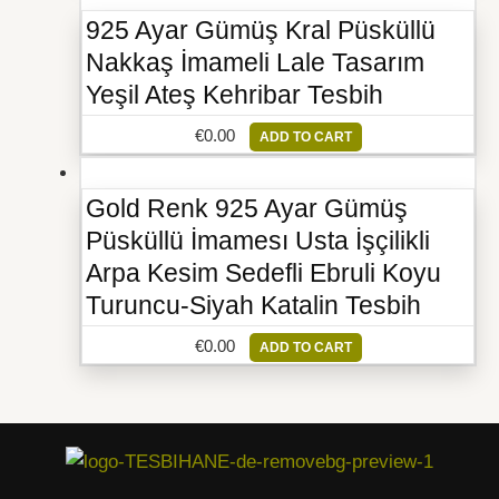
925 Ayar Gümüş Kral Püsküllü
Nakkaş İmameli Lale Tasarım
Yeşil Ateş Kehribar Tesbih
€
0.00
ADD TO CART
Gold Renk 925 Ayar Gümüş
Püsküllü İmamesı Usta İşçilikli
Arpa Kesim Sedefli Ebruli Koyu
Turuncu-Siyah Katalin Tesbih
€
0.00
ADD TO CART