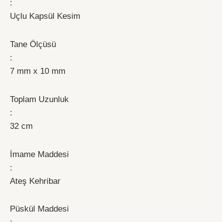
:
Uçlu Kapsül Kesim
Tane Ölçüsü
:
7 mm x 10 mm
Toplam Uzunluk
:
32 cm
İmame Maddesi
:
Ateş Kehribar
Püskül Maddesi