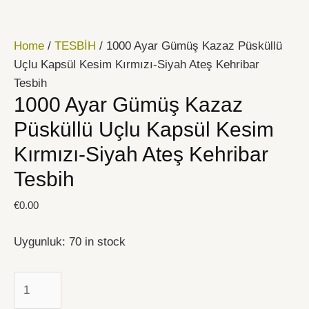
İçeriğe
1000
atla
Ayar
Home
/
TESBİH
/ 1000 Ayar Gümüş Kazaz Püsküllü
Gümüş
Uçlu Kapsül Kesim Kırmızı-Siyah Ateş Kehribar
Kazaz
Tesbih
Püsküllü
1000 Ayar Gümüş Kazaz
Uçlu
Kapsül
Püsküllü Uçlu Kapsül Kesim
Kesim
Kırmızı-Siyah Ateş Kehribar
Kırmızı-
Tesbih
Siyah
Ateş
€
0.00
Kehribar
Tesbih
Uygunluk:
70 in stock
quantity