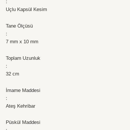
:
Uçlu Kapsül Kesim
Tane Ölçüsü
:
7 mm x 10 mm
Toplam Uzunluk
:
32 cm
İmame Maddesi
:
Ateş Kehribar
Püskül Maddesi