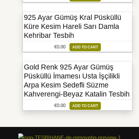
925 Ayar Gümüş Kral Püsküllü
Küre Kesim Hareli Sarı Damla
Kehribar Tesbih
€
0.00
ADD TO CART
Gold Renk 925 Ayar Gümüş
Püsküllü İmamesı Usta İşçilikli
Arpa Kesim Sedefli Süzme
Kahverengi-Beyaz Katalin Tesbih
€
0.00
ADD TO CART