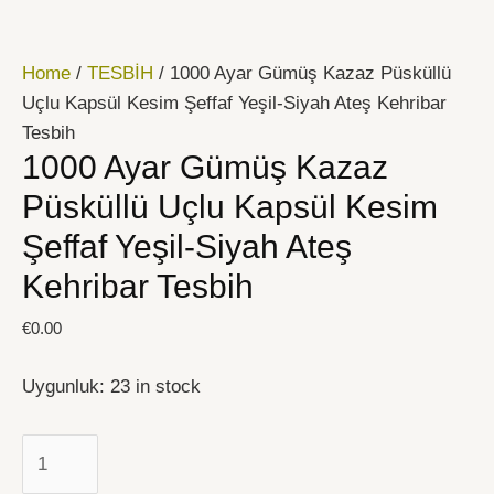
İçeriğe
1000
atla
Ayar
Home
/
TESBİH
/ 1000 Ayar Gümüş Kazaz Püsküllü
Gümüş
Uçlu Kapsül Kesim Şeffaf Yeşil-Siyah Ateş Kehribar
Kazaz
Tesbih
Püsküllü
1000 Ayar Gümüş Kazaz
Uçlu
Kapsül
Püsküllü Uçlu Kapsül Kesim
Kesim
Şeffaf Yeşil-Siyah Ateş
Şeffaf
Kehribar Tesbih
Yeşil-
Siyah
€
0.00
Ateş
Kehribar
Uygunluk:
23 in stock
Tesbih
quantity