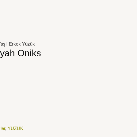
aşlı Erkek Yüzük
yah Oniks
ler
,
YÜZÜK