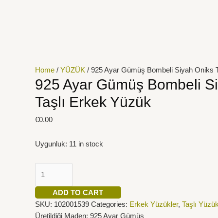
İçeriğe
925
atla
Ayar
Gümüş
Bombeli
Siyah
Oniks
Home
/
YÜZÜK
/ 925 Ayar Gümüş Bombeli Siyah Oniks T
Taşlı
925 Ayar Gümüş Bombeli Si
Erkek
Taşlı Erkek Yüzük
Yüzük
quantity
€
0.00
Uygunluk:
11 in stock
ADD TO CART
SKU:
102001539
Categories:
Erkek Yüzükler
,
Taşlı Yüzük
Üretildiği Maden: 925 Ayar Gümüş