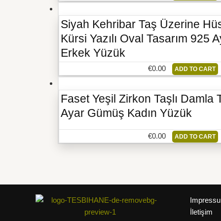
Siyah Kehribar Taş Üzerine Hüs
Kürsi Yazılı Oval Tasarım 925
Erkek Yüzük
€
0.00
ADD TO CART
Faset Yeşil Zirkon Taşlı Damla
Ayar Gümüş Kadın Yüzük
€
0.00
ADD TO CART
Impress
İletişim