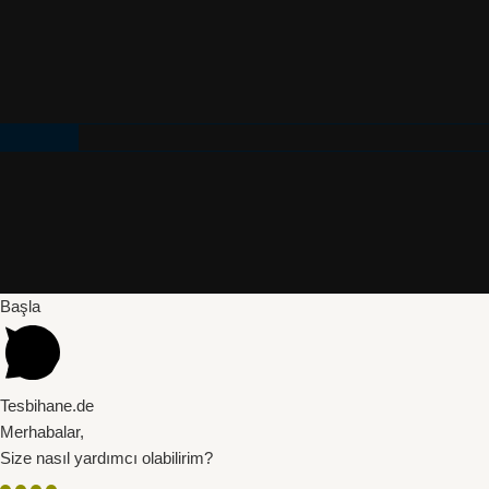
Başla
Tesbihane.de
Merhabalar,
Size nasıl yardımcı olabilirim?