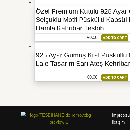
Özel Premium Kutulu 925 Ayar 
Selçuklu Motif Püsküllü Kapsü
Damla Kehribar Tesbih
€
0.00
ADD TO CART
925 Ayar Gümüş Kral Püsküllü
Lale Tasarım Sarı Ateş Kehriba
€
0.00
ADD TO CART
Impress
İletişim