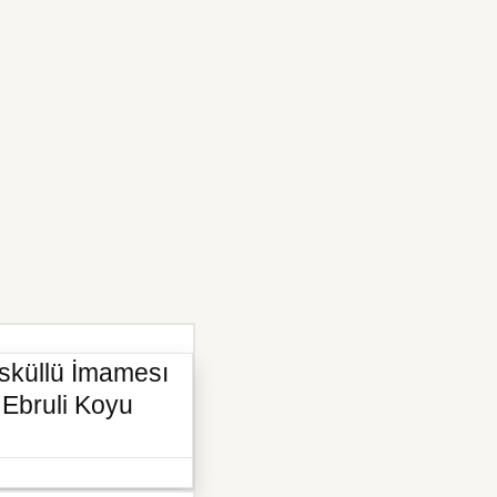
sküllü İmamesı
i Ebruli Koyu