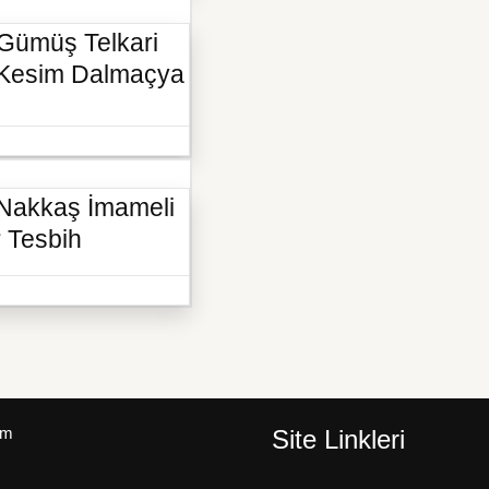
Gümüş Telkari
l Kesim Dalmaçya
 Nakkaş İmameli
r Tesbih
um
Site Linkleri