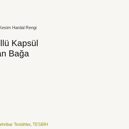
Kesim Hardal Rengi
llü Kapsül
an Bağa
hribar Tesbihler
,
TESBİH