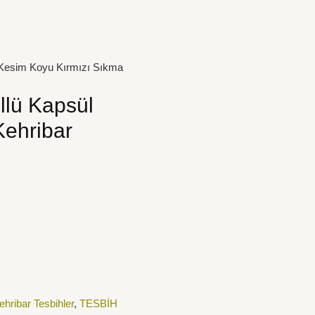
 Kesim Koyu Kırmızı Sıkma
llü Kapsül
Kehribar
hribar Tesbihler
,
TESBİH