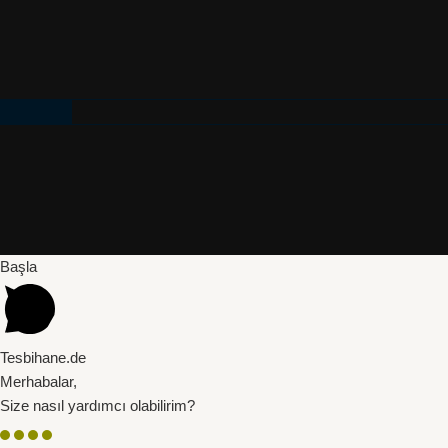
Başla
Tesbihane.de
Merhabalar,
Size nasıl yardımcı olabilirim?