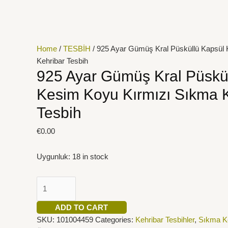
İçeriğe
925
atla
Ayar
Gümüş
Kral
Home
/
TESBİH
/ 925 Ayar Gümüş Kral Püsküllü Kapsül
Püsküllü
Kehribar Tesbih
Kapsül
925 Ayar Gümüş Kral Püskü
Kesim
Kesim Koyu Kırmızı Sıkma 
Koyu
Kırmızı
Tesbih
Sıkma
Kehribar
€
0.00
Tesbih
quantity
Uygunluk:
18 in stock
ADD TO CART
SKU:
101004459
Categories:
Kehribar Tesbihler
,
Sıkma Ke