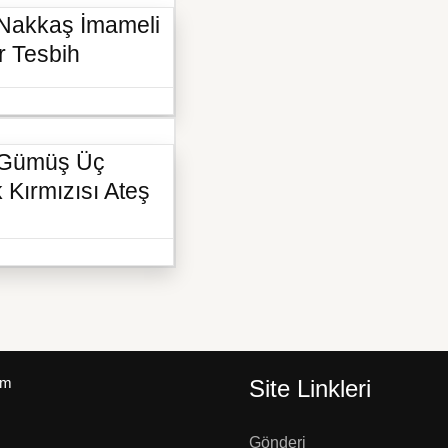
 Nakkaş İmameli
r Tesbih
ü Gümüş Üç
 Kırmızısı Ateş
um
Site Linkleri
Gönderi