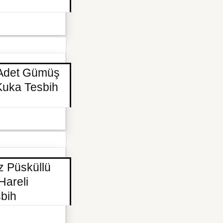
 Adet Gümüş
Kuka Tesbih
z Püsküllü
Hareli
sbih