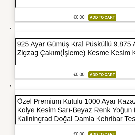
€
0.00
ADD TO CART
925 Ayar Gümüş Kral Püsküllü 9.875
Zigzag Çakım(İşleme) Kesme Kesim 
€
0.00
ADD TO CART
Özel Premium Kutulu 1000 Ayar Kaza
Kolye Kesim Sarı-Beyaz Renk Yoğun 
Kaliningrad Doğal Damla Kehribar Te
€
0.00
ADD TO CART