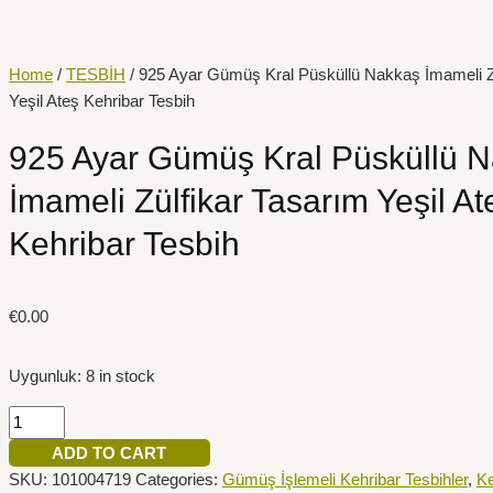
İçeriğe
925
atla
Ayar
Gümüş
Home
/
TESBİH
/ 925 Ayar Gümüş Kral Püsküllü Nakkaş İmameli Z
Kral
Yeşil Ateş Kehribar Tesbih
Püsküllü
Nakkaş
925 Ayar Gümüş Kral Püsküllü 
İmameli
İmameli Zülfikar Tasarım Yeşil At
Zülfikar
Tasarım
Kehribar Tesbih
Yeşil
Ateş
Kehribar
€
0.00
Tesbih
quantity
Uygunluk:
8 in stock
ADD TO CART
SKU:
101004719
Categories:
Gümüş İşlemeli Kehribar Tesbihler
,
Ke