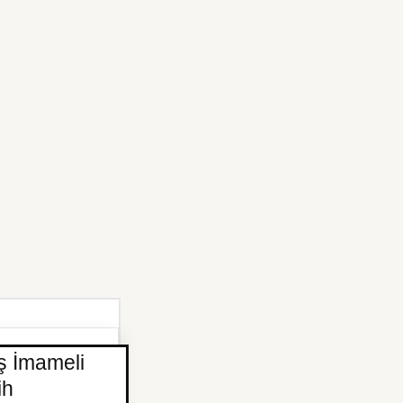
ş İmameli
ih