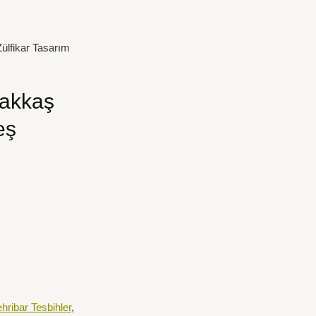
ülfikar Tasarım
Nakkaş
eş
hribar Tesbihler
,