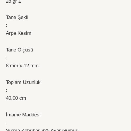
28 gr ±
Tane Şekli
:
Arpa Kesim
Tane Ölçüsü
:
8 mm x 12 mm
Toplam Uzunluk
:
40,00 cm
İmame Maddesi
:
Sıkma Kehribar-925 Ayar Gümüş