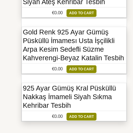
Siyah Ateş Kehribar Tesbih
€
0.00
ADD TO CART
Gold Renk 925 Ayar Gümüş
Püsküllü İmamesı Usta İşçilikli
Arpa Kesim Sedefli Süzme
Kahverengi-Beyaz Katalin Tesbih
€
0.00
ADD TO CART
925 Ayar Gümüş Kral Püsküllü
Nakkaş İmameli Siyah Sıkma
Kehribar Tesbih
€
0.00
ADD TO CART