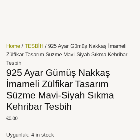
İçeriğe
925
atla
Ayar
Gümüş
Nakkaş
İmameli
Home
/
TESBİH
/ 925 Ayar Gümüş Nakkaş İmameli
Zülfikar
Zülfikar Tasarım Süzme Mavi-Siyah Sıkma Kehribar
Tasarım
Tesbih
Süzme
925 Ayar Gümüş Nakkaş
Mavi-
Siyah
İmameli Zülfikar Tasarım
Sıkma
Süzme Mavi-Siyah Sıkma
Kehribar
Kehribar Tesbih
Tesbih
quantity
€
0.00
Uygunluk:
4 in stock