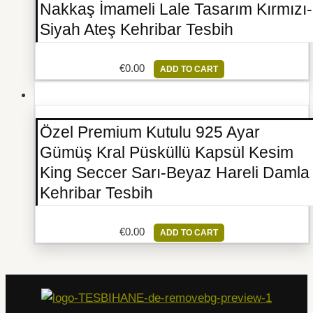
Nakkaş İmameli Lale Tasarım Kırmızı-
Siyah Ateş Kehribar Tesbih
€
0.00
ADD TO CART
Özel Premium Kutulu 925 Ayar
Gümüş Kral Püsküllü Kapsül Kesim
King Seccer Sarı-Beyaz Hareli Damla
Kehribar Tesbih
€
0.00
ADD TO CART