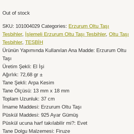
Out of stock
SKU:
101004029
Categories:
Erzurum Oltu Taşı
Tesbihler
,
İşlemeli Erzurum Oltu Taşı Tesbihler
,
Oltu Taşı
Tesbihler
,
TESBİH
Ürünün Yapımında Kullanılan Ana Madde: Erzurum Oltu
Taşı
Üretim Şekli: El İşi
Ağırlık: 72,68 gr ±
Tane Şekli: Arpa Kesim
Tane Ölçüsü: 13 mm x 18 mm
Toplam Uzunluk: 37 cm
İmame Maddesi: Erzurum Oltu Taşı
Püskül Maddesi: 925 Ayar Gümüş
Püskül ucuna harf takılabilir mi?: Evet
Tane Dolgu Malzemesi: Firuze