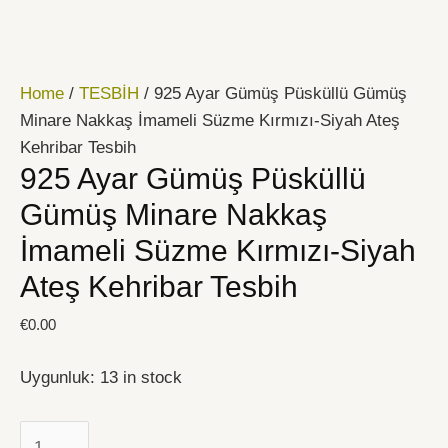
İçeriğe
925
atla
Ayar
Gümüş
Home
/
TESBİH
/ 925 Ayar Gümüş Püsküllü Gümüş
Püsküllü
Minare Nakkaş İmameli Süzme Kırmızı-Siyah Ateş
Gümüş
Kehribar Tesbih
Minare
925 Ayar Gümüş Püsküllü
Nakkaş
İmameli
Gümüş Minare Nakkaş
Süzme
İmameli Süzme Kırmızı-Siyah
Kırmızı-
Ateş Kehribar Tesbih
Siyah
Ateş
€
0.00
Kehribar
Tesbih
Uygunluk:
13 in stock
quantity