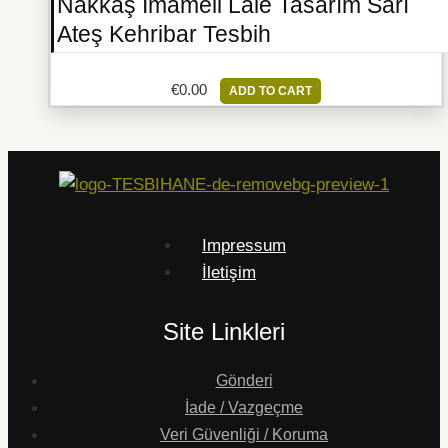
Nakkaş İmameli Lale Tasarım Sarı
Ateş Kehribar Tesbih
€
0.00
ADD TO CART
Impressum
İletişim
Site Linkleri
Gönderi
İade / Vazgeçme
Veri Güvenliği / Koruma