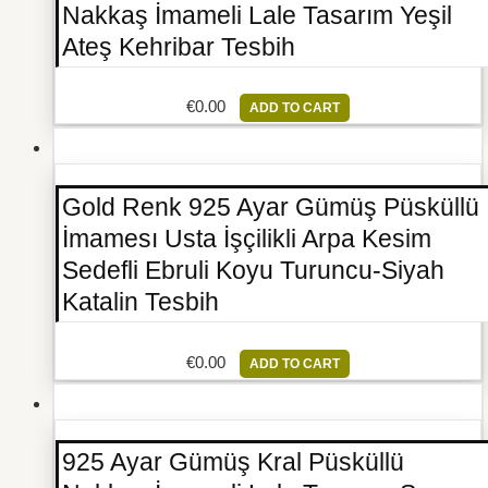
Nakkaş İmameli Lale Tasarım Yeşil
Ateş Kehribar Tesbih
€
0.00
ADD TO CART
Gold Renk 925 Ayar Gümüş Püsküllü
İmamesı Usta İşçilikli Arpa Kesim
Sedefli Ebruli Koyu Turuncu-Siyah
Katalin Tesbih
€
0.00
ADD TO CART
925 Ayar Gümüş Kral Püsküllü