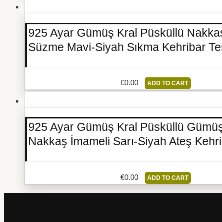
925 Ayar Gümüş Kral Püsküllü Nakka
Süzme Mavi-Siyah Sıkma Kehribar Te
€
0.00
ADD TO CART
925 Ayar Gümüş Kral Püsküllü Gümü
Nakkaş İmameli Sarı-Siyah Ateş Kehri
€
0.00
ADD TO CART