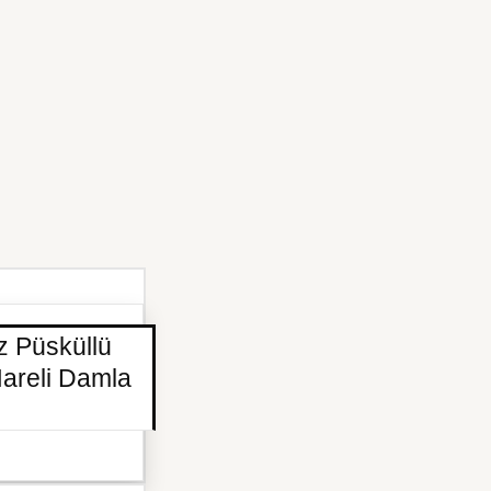
z Püsküllü
areli Damla