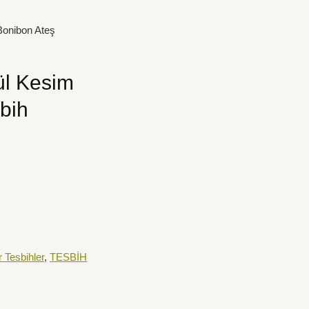
Bonibon Ateş
ül Kesim
bih
 Tesbihler
,
TESBİH