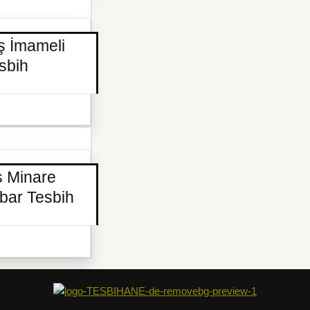
ş İmameli
sbih
ş Minare
bar Tesbih