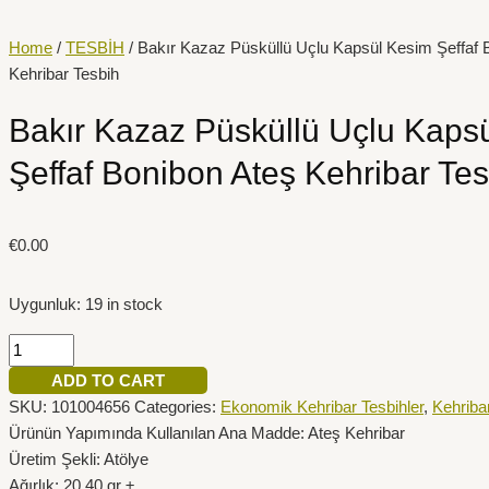
İçeriğe
Bakır
atla
Kazaz
Home
/
TESBİH
/ Bakır Kazaz Püsküllü Uçlu Kapsül Kesim Şeffaf 
Püsküllü
Kehribar Tesbih
Uçlu
Kapsül
Bakır Kazaz Püsküllü Uçlu Kaps
Kesim
Şeffaf Bonibon Ateş Kehribar Tes
Şeffaf
Bonibon
Ateş
€
0.00
Kehribar
Tesbih
quantity
Uygunluk:
19 in stock
ADD TO CART
SKU:
101004656
Categories:
Ekonomik Kehribar Tesbihler
,
Kehribar
Ürünün Yapımında Kullanılan Ana Madde: Ateş Kehribar
Üretim Şekli: Atölye
Ağırlık: 20,40 gr ±