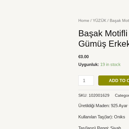
Başak
Home
/
YÜZÜK
/ Başak Mot
Motifli
Başak Motifli
Siyah
Oniks
Gümüş Erke
Taşlı
925
€
0.00
Ayar
Uygunluk:
19 in stock
Gümüş
Erkek
ADD TO 
Yüzük
quantity
SKU:
102001629
Categor
Üretildiği Maden: 925 Aya
Kullanılan Taş(lar): Oniks
Taş(ların) Rengi: Siyah