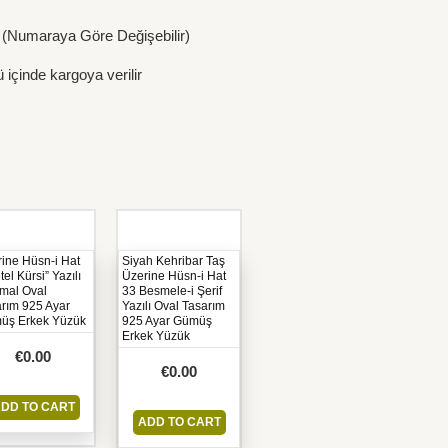
r. (Numaraya Göre Değişebilir)
 içinde kargoya verilir
ine Hüsn-i Hat
Siyah Kehribar Taş
tel Kürsi” Yazılı
Üzerine Hüsn-i Hat
mal Oval
33 Besmele-i Şerif
rım 925 Ayar
Yazılı Oval Tasarım
üş Erkek Yüzük
925 Ayar Gümüş
Erkek Yüzük
€
0.00
€
0.00
DD TO CART
ADD TO CART