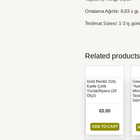
Ortalama Ağırlık: 8,83 ± g
Teslimat Süresi: 1-3 iş günü
Related products
Gold Renkli 316L
Üzer
Kalite Çelik
“Aye
Yüzük/Alyans (28
Mini
Ölçü)
Tasa
Güm
€
0.00
ADD TO CART
A