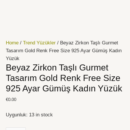
İçeriğe
Beyaz
atla
Zirkon
Taşlı
Gurmet
Tasarım
Home
/
Trend Yüzükler
/ Beyaz Zirkon Taşlı Gurmet
Gold
Tasarım Gold Renk Free Size 925 Ayar Gümüş Kadın
Renk
Yüzük
Free
Beyaz Zirkon Taşlı Gurmet
Size
925
Tasarım Gold Renk Free Size
Ayar
925 Ayar Gümüş Kadın Yüzük
Gümüş
Kadın
€
0.00
Yüzük
quantity
Uygunluk:
13 in stock