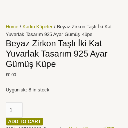
İçeriğe
Beyaz
atla
Zirkon
Taşlı
Home
/
Kadın Küpeler
/ Beyaz Zirkon Taşlı İki Kat
İki
Yuvarlak Tasarım 925 Ayar Gümüş Küpe
Kat
Beyaz Zirkon Taşlı İki Kat
Yuvarlak
Tasarım
Yuvarlak Tasarım 925 Ayar
925
Gümüş Küpe
Ayar
Gümüş
€
0.00
Küpe
quantity
Uygunluk:
8 in stock
ADD TO CART