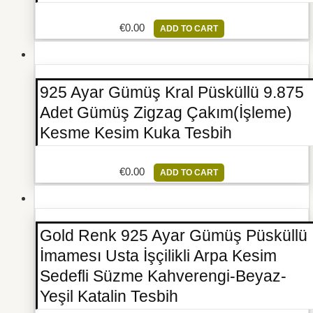
€
0.00
ADD TO CART
925 Ayar Gümüş Kral Püsküllü 9.875
Adet Gümüş Zigzag Çakım(İşleme)
Kesme Kesim Kuka Tesbih
€
0.00
ADD TO CART
Gold Renk 925 Ayar Gümüş Püsküllü
İmamesı Usta İşçilikli Arpa Kesim
Sedefli Süzme Kahverengi-Beyaz-
Yeşil Katalin Tesbih