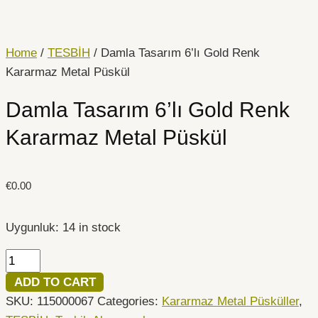
İçeriğe
Damla
atla
Tasarım
6'lı
Home
/
TESBİH
/ Damla Tasarım 6’lı Gold Renk
Gold
Kararmaz Metal Püskül
Renk
Damla Tasarım 6’lı Gold Renk
Kararmaz
Metal
Kararmaz Metal Püskül
Püskül
quantity
€
0.00
Uygunluk:
14 in stock
ADD TO CART
SKU:
115000067
Categories:
Kararmaz Metal Püsküller
,