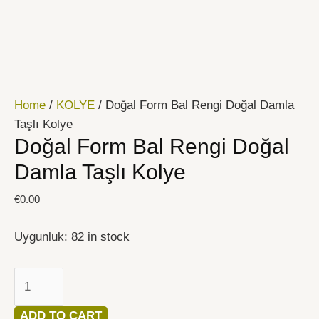
İçeriğe
Doğal
atla
Form
Bal
Rengi
Doğal
Home
/
KOLYE
/ Doğal Form Bal Rengi Doğal Damla
Damla
Taşlı Kolye
Taşlı
Doğal Form Bal Rengi Doğal
Kolye
quantity
Damla Taşlı Kolye
€
0.00
Uygunluk:
82 in stock
ADD TO CART