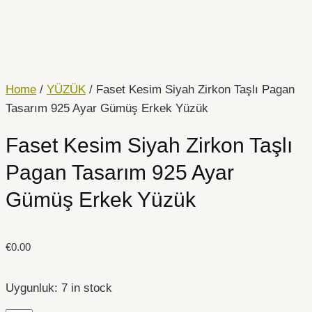
İçeriğe
Faset
atla
Kesim
Siyah
Zirkon
Taşlı
Home
/
YÜZÜK
/ Faset Kesim Siyah Zirkon Taşlı Pagan
Pagan
Tasarım 925 Ayar Gümüş Erkek Yüzük
Tasarım
Faset Kesim Siyah Zirkon Taşlı
925
Ayar
Pagan Tasarım 925 Ayar
Gümüş
Gümüş Erkek Yüzük
Erkek
Yüzük
quantity
€
0.00
Uygunluk:
7 in stock