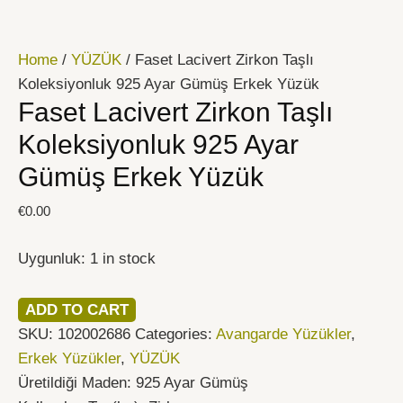
İçeriğe
Faset
atla
Lacivert
Home
/
YÜZÜK
/ Faset Lacivert Zirkon Taşlı
Zirkon
Koleksiyonluk 925 Ayar Gümüş Erkek Yüzük
Taşlı
Faset Lacivert Zirkon Taşlı
Koleksiyonluk
925
Koleksiyonluk 925 Ayar
Ayar
Gümüş Erkek Yüzük
Gümüş
Erkek
€
0.00
Yüzük
quantity
Uygunluk:
1 in stock
ADD TO CART
SKU:
102002686
Categories:
Avangarde Yüzükler
,
Erkek Yüzükler
,
YÜZÜK
Üretildiği Maden: 925 Ayar Gümüş