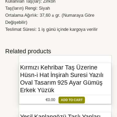
Kullanılan Taş(lar): Zirkon
Taş(ların) Rengi: Siyah
Ortalama Ağırlık: 37,60 ± gr. (Numaraya Göre
Değişebilir)
Teslimat Süresi: 1 iş günü içinde kargoya verilir
Related products
Kırmızı Kehribar Taş Üzerine
Hüsn-i Hat İnşirah Suresi Yazılı
Oval Tasarım 925 Ayar Gümüş
Erkek Yüzük
€
0.00
ADD TO CART
Yeşil Kaplangözü Taşlı Yanları