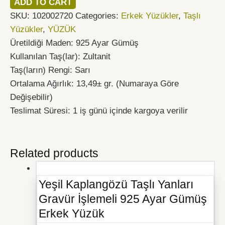
ADD TO CART
SKU:
102002720
Categories:
Erkek Yüzükler
,
Taşlı
Yüzükler
,
YÜZÜK
Üretildiği Maden: 925 Ayar Gümüş
Kullanılan Taş(lar): Zultanit
Taş(ların) Rengi: Sarı
Ortalama Ağırlık: 13,49± gr. (Numaraya Göre
Değişebilir)
Teslimat Süresi: 1 iş günü içinde kargoya verilir
Related products
Yeşil Kaplangözü Taşlı Yanları
Gravür İşlemeli 925 Ayar Gümüş
Erkek Yüzük