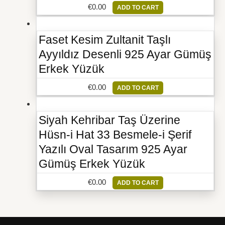
€
0.00
ADD TO CART
Faset Kesim Zultanit Taşlı
Ayyıldız Desenli 925 Ayar Gümüş
Erkek Yüzük
€
0.00
ADD TO CART
Siyah Kehribar Taş Üzerine
Hüsn-i Hat 33 Besmele-i Şerif
Yazılı Oval Tasarım 925 Ayar
Gümüş Erkek Yüzük
€
0.00
ADD TO CART