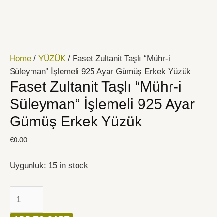
İçeriğe
Faset
atla
Zultanit
Taşlı
"Mühr-
Home
/
YÜZÜK
/ Faset Zultanit Taşlı “Mühr-i
i
Süleyman” İşlemeli 925 Ayar Gümüş Erkek Yüzük
Süleyman"
Faset Zultanit Taşlı “Mühr-i
İşlemeli
925
Süleyman” İşlemeli 925 Ayar
Ayar
Gümüş Erkek Yüzük
Gümüş
Erkek
€
0.00
Yüzük
quantity
Uygunluk:
15 in stock