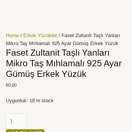
İçeriğe
Faset
atla
Zultanit
Taşlı
Yanları
Home
/
Erkek Yüzükler
/ Faset Zultanit Taşlı Yanları
Mikro
Mikro Taş Mıhlamalı 925 Ayar Gümüş Erkek Yüzük
Taş
Faset Zultanit Taşlı Yanları
Mıhlamalı
925
Mikro Taş Mıhlamalı 925 Ayar
Ayar
Gümüş Erkek Yüzük
Gümüş
Erkek
€
0.00
Yüzük
quantity
Uygunluk:
18 in stock