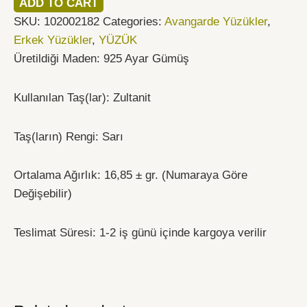
ADD TO CART
SKU:
102002182
Categories:
Avangarde Yüzükler
,
Erkek Yüzükler
,
YÜZÜK
Üretildiği Maden: 925 Ayar Gümüş
Kullanılan Taş(lar): Zultanit
Taş(ların) Rengi: Sarı
Ortalama Ağırlık: 16,85 ± gr. (Numaraya Göre
Değişebilir)
Teslimat Süresi: 1-2 iş günü içinde kargoya verilir