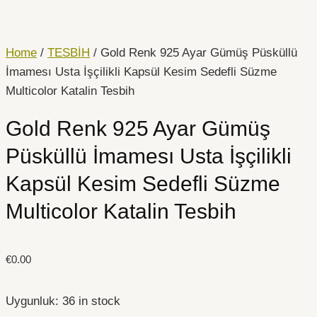
İçeriğe
Gold
atla
Renk
925
Home
/
TESBİH
/ Gold Renk 925 Ayar Gümüş Püsküllü
Ayar
İmamesı Usta İşçilikli Kapsül Kesim Sedefli Süzme
Gümüş
Multicolor Katalin Tesbih
Püsküllü
Gold Renk 925 Ayar Gümüş
İmamesı
Usta
Püsküllü İmamesı Usta İşçilikli
İşçilikli
Kapsül Kesim Sedefli Süzme
Kapsül
Kesim
Multicolor Katalin Tesbih
Sedefli
Süzme
Multicolor
€
0.00
Katalin
Tesbih
Uygunluk:
36 in stock
quantity