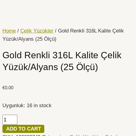
İçeriğe
Gold
atla
Renkli
316L
Kalite
Home
/
Çelik Yüzükler
/ Gold Renkli 316L Kalite Çelik
Çelik
Yüzük/Alyans (25 Ölçü)
Yüzük/Alyans
Gold Renkli 316L Kalite Çelik
(25
Ölçü)
Yüzük/Alyans (25 Ölçü)
quantity
€
0.00
Uygunluk:
16 in stock
ADD TO CART