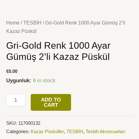
İçeriğe
Gri-
atla
Gold
Home
/
TESBİH
/ Gri-Gold Renk 1000 Ayar Gümüş 2’li
Renk
Kazaz Püskül
1000
Gri-Gold Renk 1000 Ayar
Ayar
Gümüş
Gümüş 2’li Kazaz Püskül
2'li
Kazaz
€
0.00
Püskül
Uygunluk:
6 in stock
quantity
ADD TO
CART
SKU:
117000132
Categories:
Kazaz Püsküller
,
TESBİH
,
Tesbih Aksesuarları