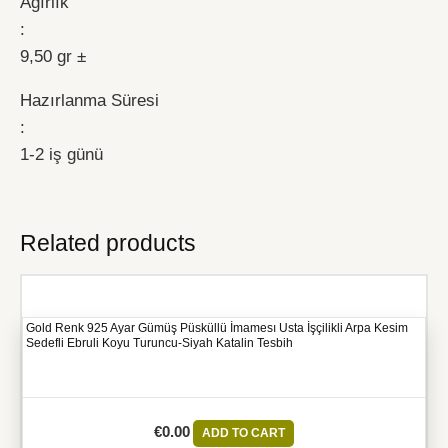
Ağırlık
:
9,50 gr ±
Hazırlanma Süresi
:
1-2 iş günü
Related products
Gold Renk 925 Ayar Gümüş Püsküllü İmamesı Usta İşçilikli Arpa Kesim
Sedefli Ebruli Koyu Turuncu-Siyah Katalin Tesbih
€
0.00
ADD TO CART