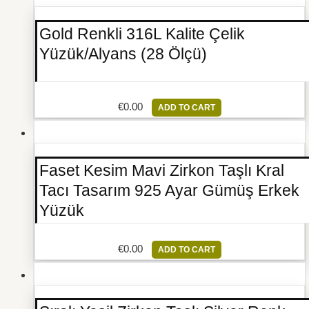
Gold Renkli 316L Kalite Çelik
Yüzük/Alyans (28 Ölçü)
€
0.00
ADD TO CART
Faset Kesim Mavi Zirkon Taşlı Kral
Tacı Tasarım 925 Ayar Gümüş Erkek
Yüzük
€
0.00
ADD TO CART