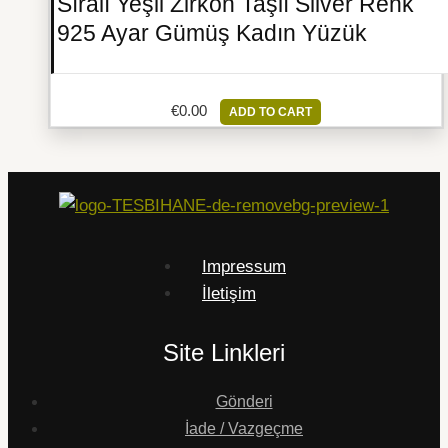
Sıralı Yeşil Zirkon Taşlı Silver Renk
925 Ayar Gümüş Kadın Yüzük
€
0.00
ADD TO CART
Impressum
İletişim
Site Linkleri
Gönderi
İade / Vazgeçme