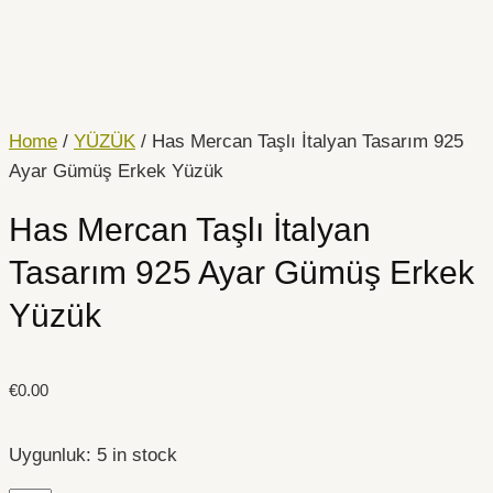
İçeriğe
Has
atla
Mercan
Taşlı
İtalyan
Tasarım
Home
/
YÜZÜK
/ Has Mercan Taşlı İtalyan Tasarım 925
925
Ayar Gümüş Erkek Yüzük
Ayar
Has Mercan Taşlı İtalyan
Gümüş
Erkek
Tasarım 925 Ayar Gümüş Erkek
Yüzük
Yüzük
quantity
€
0.00
Uygunluk:
5 in stock