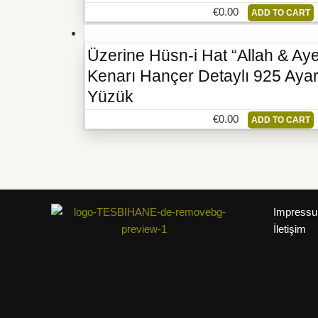
€
0.00
ADD TO CART
Üzerine Hüsn-i Hat “Allah & Ayet
Kenarı Hançer Detaylı 925 Ay
Yüzük
€
0.00
ADD TO CART
Impress
İletişim