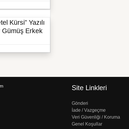
el Kürsi” Yazılı
ar Gümüş Erkek
um
Site Linkleri
Gönderi
İade / Vazgeçme
Veri Güvenliği / Koruma
Genel Koşullar