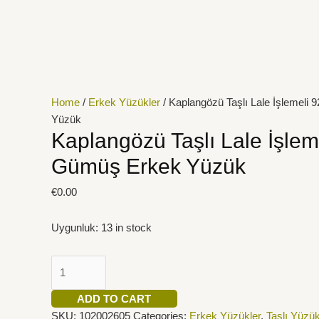
İçeriğe
Kaplangözü
atla
Taşlı
Lale
İşlemeli
925
Ayar
Home
/
Erkek Yüzükler
/ Kaplangözü Taşlı Lale İşlemeli
Gümüş
Yüzük
Erkek
Kaplangözü Taşlı Lale İşlem
Yüzük
Gümüş Erkek Yüzük
quantity
€
0.00
Uygunluk:
13 in stock
ADD TO CART
SKU:
102002605
Categories:
Erkek Yüzükler
,
Taşlı Yüzük