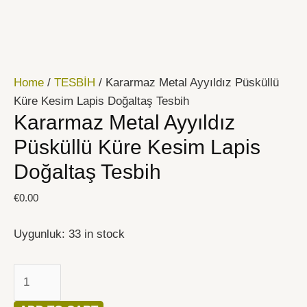
İçeriğe
Kararmaz
atla
Metal
Ayyıldız
Püsküllü
Home
/
TESBİH
/ Kararmaz Metal Ayyıldız Püsküllü
Küre
Küre Kesim Lapis Doğaltaş Tesbih
Kesim
Kararmaz Metal Ayyıldız
Lapis
Doğaltaş
Püsküllü Küre Kesim Lapis
Tesbih
Doğaltaş Tesbih
quantity
€
0.00
Uygunluk:
33 in stock