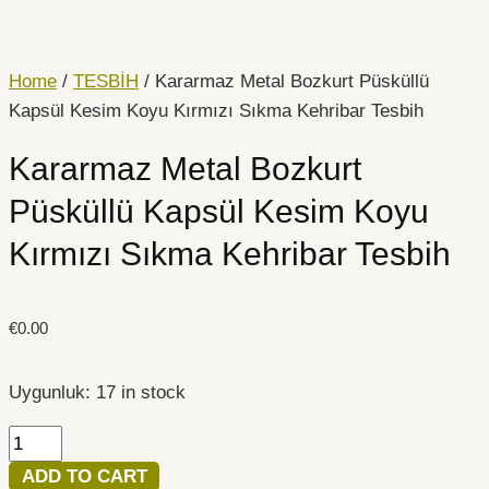
İçeriğe
Kararmaz
atla
Metal
Bozkurt
Home
/
TESBİH
/ Kararmaz Metal Bozkurt Püsküllü
Püsküllü
Kapsül Kesim Koyu Kırmızı Sıkma Kehribar Tesbih
Kapsül
Kararmaz Metal Bozkurt
Kesim
Koyu
Püsküllü Kapsül Kesim Koyu
Kırmızı
Kırmızı Sıkma Kehribar Tesbih
Sıkma
Kehribar
Tesbih
€
0.00
quantity
Uygunluk:
17 in stock
ADD TO CART