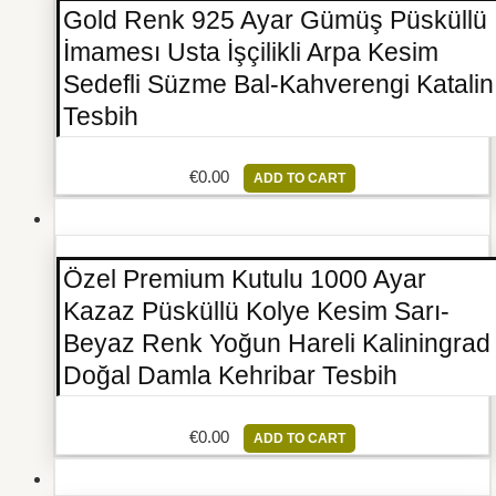
Gold Renk 925 Ayar Gümüş Püsküllü
İmamesı Usta İşçilikli Arpa Kesim
Sedefli Süzme Bal-Kahverengi Katalin
Tesbih
€
0.00
ADD TO CART
Özel Premium Kutulu 1000 Ayar
Kazaz Püsküllü Kolye Kesim Sarı-
Beyaz Renk Yoğun Hareli Kaliningrad
Doğal Damla Kehribar Tesbih
€
0.00
ADD TO CART