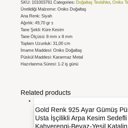
SKU:
101003761
Categories:
Doğaltaş Tesbihler
,
Oniks Te
Üretildiği Malzeme: Oniks Doğaltaş
Ana Renk: Siyah
Ağırlık: 49,70 gr ±
Tane Şekli: Küre Kesim
Tane Ölçüsü: 8 mm x 8 mm
Toplam Uzunluk: 31,00 cm
İmame Maddesi: Oniks Doğaltaş
Püskül Maddesi: Kararmaz Metal
Hazırlanma Süresi: 1-2 iş günü
Related products
Gold Renk 925 Ayar Gümüş Pü
Usta İşçilikli Arpa Kesim Sedef
Kahverengi-Beyaz-Yeşil Katalin