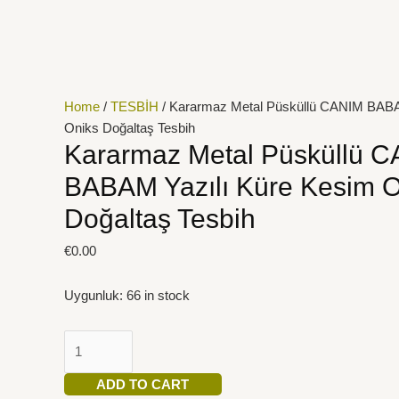
İçeriğe
Kararmaz
atla
Metal
Püsküllü
CANIM
BABAM
Home
/
TESBİH
/ Kararmaz Metal Püsküllü CANIM BABA
Yazılı
Oniks Doğaltaş Tesbih
Küre
Kararmaz Metal Püsküllü 
Kesim
BABAM Yazılı Küre Kesim O
Oniks
Doğaltaş
Doğaltaş Tesbih
Tesbih
quantity
€
0.00
Uygunluk:
66 in stock
ADD TO CART