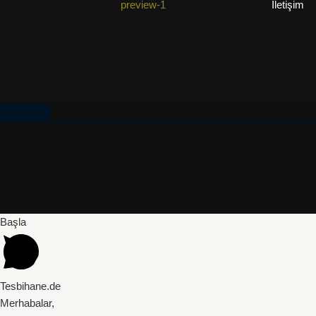
İletişim
Başla
Tesbihane.de
Merhabalar,