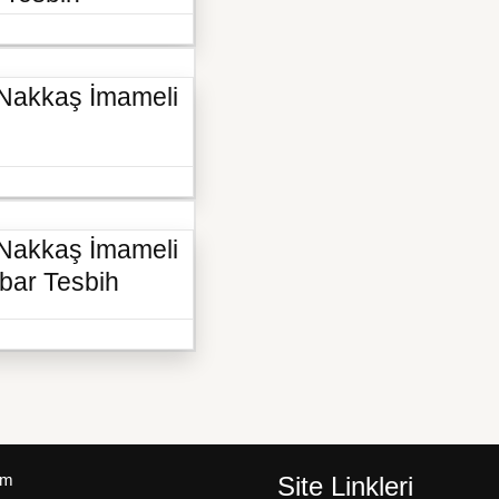
 Nakkaş İmameli
 Nakkaş İmameli
bar Tesbih
um
Site Linkleri