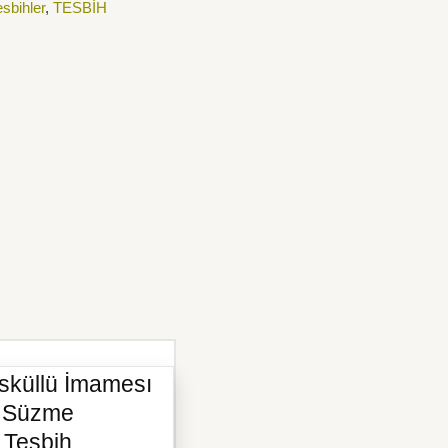
sbihler
,
TESBİH
sküllü İmamesı
li Süzme
 Tesbih