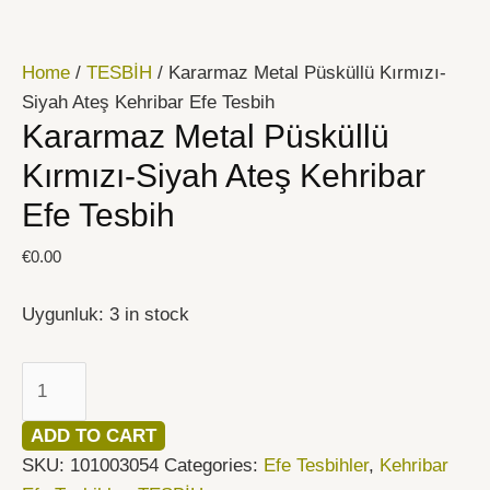
İçeriğe
Kararmaz
atla
Metal
Home
/
TESBİH
/ Kararmaz Metal Püsküllü Kırmızı-
Püsküllü
Siyah Ateş Kehribar Efe Tesbih
Kırmızı-
Kararmaz Metal Püsküllü
Siyah
Ateş
Kırmızı-Siyah Ateş Kehribar
Kehribar
Efe Tesbih
Efe
Tesbih
€
0.00
quantity
Uygunluk:
3 in stock
ADD TO CART
SKU:
101003054
Categories:
Efe Tesbihler
,
Kehribar