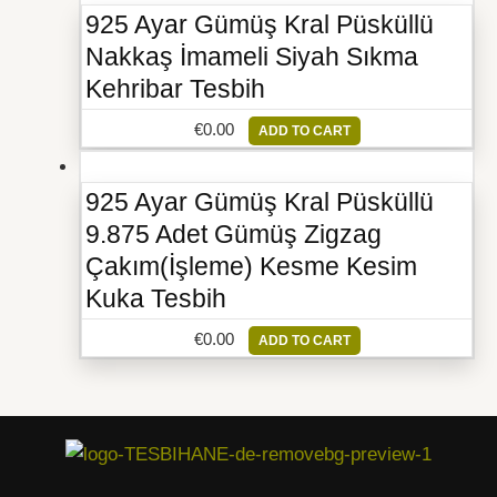
925 Ayar Gümüş Kral Püsküllü
Nakkaş İmameli Siyah Sıkma
Kehribar Tesbih
€
0.00
ADD TO CART
925 Ayar Gümüş Kral Püsküllü
9.875 Adet Gümüş Zigzag
Çakım(İşleme) Kesme Kesim
Kuka Tesbih
€
0.00
ADD TO CART