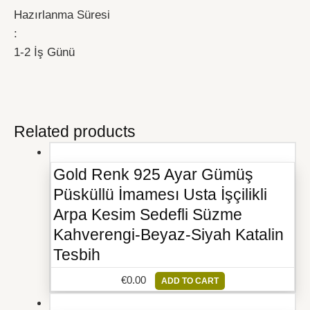
Hazırlanma Süresi
:
1-2 İş Günü
Related products
Gold Renk 925 Ayar Gümüş
Püsküllü İmamesı Usta İşçilikli
Arpa Kesim Sedefli Süzme
Kahverengi-Beyaz-Siyah Katalin
Tesbih
€
0.00
ADD TO CART