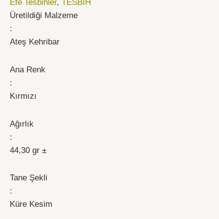
Efe Tesbihler
,
TESBİH
Üretildiği Malzeme
:
Ateş Kehribar
Ana Renk
:
Kırmızı
Ağırlık
:
44,30 gr ±
Tane Şekli
:
Küre Kesim