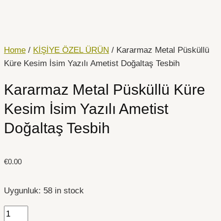
İçeriğe
Kararmaz
atla
Metal
Püsküllü
Küre
Home
/
KİŞİYE ÖZEL ÜRÜN
/ Kararmaz Metal Püsküllü
Kesim
Küre Kesim İsim Yazılı Ametist Doğaltaş Tesbih
İsim
Kararmaz Metal Püsküllü Küre
Yazılı
Ametist
Kesim İsim Yazılı Ametist
Doğaltaş
Doğaltaş Tesbih
Tesbih
quantity
€
0.00
Uygunluk:
58 in stock