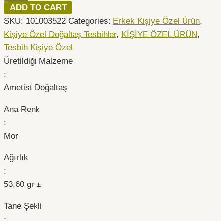
ADD TO CART
SKU:
101003522
Categories:
Erkek Kişiye Özel Ürün
,
Kişiye Özel Doğaltaş Tesbihler
,
KİŞİYE ÖZEL ÜRÜN
,
Tesbih Kişiye Özel
Üretildiği Malzeme
:
Ametist Doğaltaş
Ana Renk
:
Mor
Ağırlık
:
53,60 gr ±
Tane Şekli
: