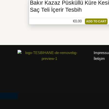
Bakır Kazaz Püsküllü Küre Kes
Saç Teli İçerir Tesbih
€
0.00
ADD TO CART
Impress
İletişim