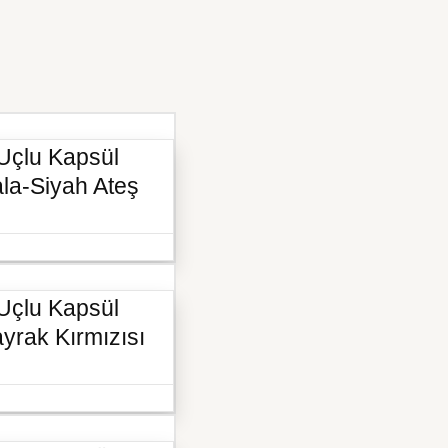
Uçlu Kapsül
ala-Siyah Ateş
Uçlu Kapsül
ayrak Kırmızısı