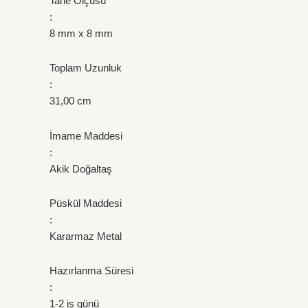
Tane Ölçüsü
:
8 mm x 8 mm
Toplam Uzunluk
:
31,00 cm
İmame Maddesi
:
Akik Doğaltaş
Püskül Maddesi
:
Kararmaz Metal
Hazırlanma Süresi
:
1-2 iş günü