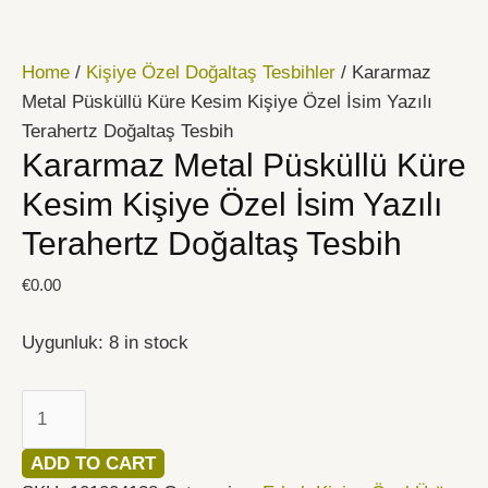
İçeriğe
Kararmaz
atla
Metal
Home
/
Kişiye Özel Doğaltaş Tesbihler
/ Kararmaz
Püsküllü
Metal Püsküllü Küre Kesim Kişiye Özel İsim Yazılı
Küre
Terahertz Doğaltaş Tesbih
Kesim
Kararmaz Metal Püsküllü Küre
Kişiye
Özel
Kesim Kişiye Özel İsim Yazılı
İsim
Terahertz Doğaltaş Tesbih
Yazılı
Terahertz
€
0.00
Doğaltaş
Tesbih
Uygunluk:
8 in stock
quantity
ADD TO CART