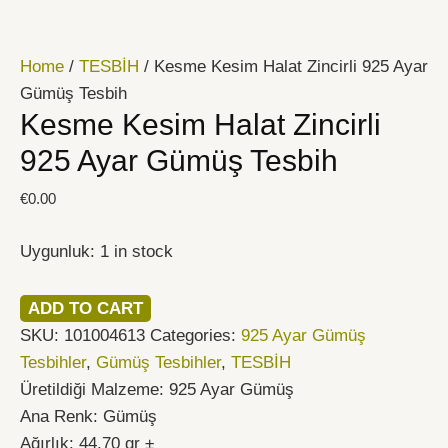
İçeriğe
Kesme
atla
Kesim
Home
/
TESBİH
/ Kesme Kesim Halat Zincirli 925 Ayar
Halat
Gümüş Tesbih
Zincirli
Kesme Kesim Halat Zincirli
925
Ayar
925 Ayar Gümüş Tesbih
Gümüş
€
0.00
Tesbih
quantity
Uygunluk:
1 in stock
ADD TO CART
SKU:
101004613
Categories:
925 Ayar Gümüş
Tesbihler
,
Gümüş Tesbihler
,
TESBİH
Üretildiği Malzeme: 925 Ayar Gümüş
Ana Renk: Gümüş
Ağırlık: 44,70 gr ±