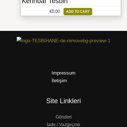
Kehribar Tesbih
€
0.00
ADD TO CART
Impressum
İletişim
Site Linkleri
Gönderi
İade / Vazgeçme