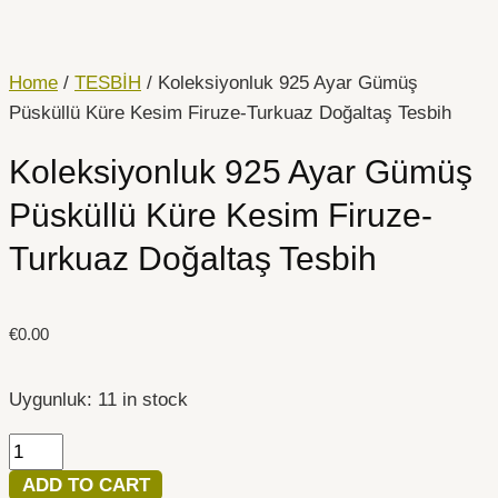
İçeriğe
Koleksiyonluk
atla
925
Ayar
Home
/
TESBİH
/ Koleksiyonluk 925 Ayar Gümüş
Gümüş
Püsküllü Küre Kesim Firuze-Turkuaz Doğaltaş Tesbih
Püsküllü
Koleksiyonluk 925 Ayar Gümüş
Küre
Kesim
Püsküllü Küre Kesim Firuze-
Firuze-
Turkuaz Doğaltaş Tesbih
Turkuaz
Doğaltaş
Tesbih
€
0.00
quantity
Uygunluk:
11 in stock
ADD TO CART