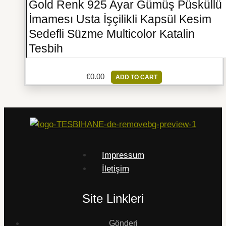
Gold Renk 925 Ayar Gümüş Püsküllü
İmamesı Usta İşçilikli Kapsül Kesim
Sedefli Süzme Multicolor Katalin
Tesbih
€
0.00
ADD TO CART
Impressum
İletişim
Site Linkleri
Gönderi